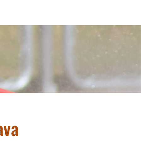
More
ava