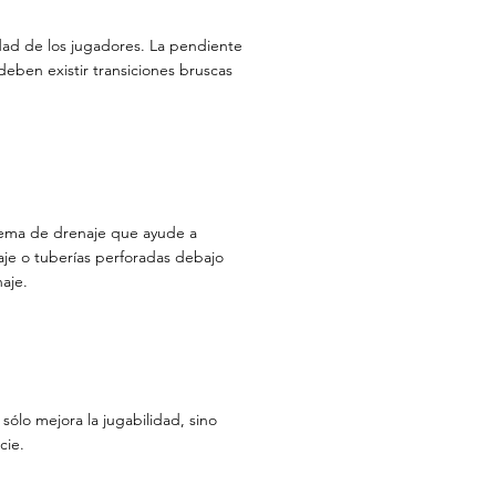
dad de los jugadores. La pendiente
eben existir transiciones bruscas
tema de drenaje que ayude a
aje o tuberías perforadas debajo
aje.
sólo mejora la jugabilidad, sino
cie.