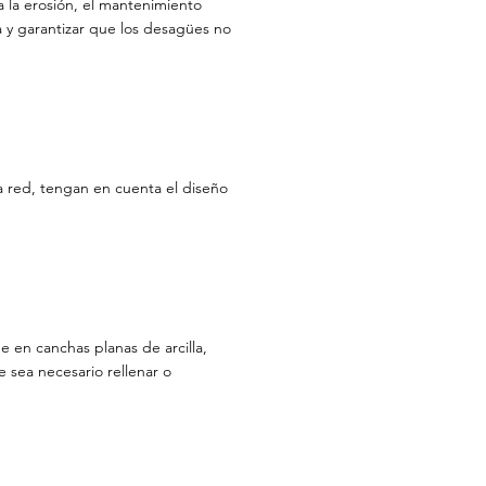
a la erosión, el mantenimiento
a y garantizar que los desagües no
la red, tengan en cuenta el diseño
 en canchas planas de arcilla,
 sea necesario rellenar o